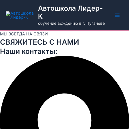
Перейти
Main
Автошкола Лидер-
к
К
Men
содержимому
обучение вождению в г. Пугачеве
МЫ ВСЕГДА НА СВЯЗИ
СВЯЖИТЕСЬ С НАМИ
Наши контакты: